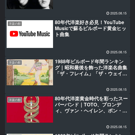
ヴァージン」「ウキウキ・ウェイ
ク・ミー・アップ」「ルール・
2025.08.15
ザ・ワールド」「テイク・オン・
ミー」「ウィー・アー・ザ・ワー
80年代洋楽好き必見！YouTube
洋楽の館
ルド」
Musicで蘇るビルボード黄金ヒッ
ト曲集
2025.08.15
1988年ビルボード年間ランキン
洋楽の館
グ｜昭和最後を飾った洋楽名曲集
「ザ・フレイム」「ザ・ウェイ・
ユー・メイク・ミー・フィール」
「レッド・レッド・ワイン」ほか
2025.08.15
80年代洋楽黄金時代を彩ったスー
洋楽の館
パーバンド｜TOTO、ブロンデ
ィ、ヴァン・ヘイレン、ボン・ジ
ョヴィほか名曲集
2025.08.15