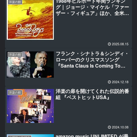
1988年ビルボード年間ランキン
洋楽の館
グ｜ジョージ・マイケル「ファー
ザー・フィギュア」ほか、全米を
席巻した名曲集
2025.08.15
フランク・シナトラ＆シンディ・
洋楽の館
ローパーのクリスマスソング
『Santa Claus Is Coming To
Town（サンタが街にやってく
る）」 米ラジオで再ヒット中
2024.12.18
洋楽の扉を開けてくれた伝説的番
洋楽の館
組 『ベストヒットUSA』
2024.10.08
amazon music UNLIMITED が最