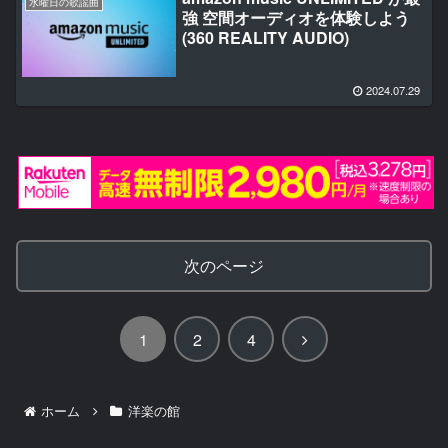
水曜日の歌謡曲
強 空間オーディオを体験しよう
(360 REALITY AUDIO)
2024.07.29
次のページ
次
1
2
4
へ
ホーム
洋楽の館