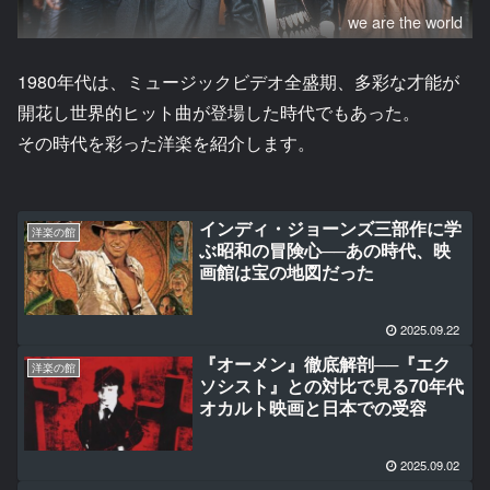
we are the world
1980年代は、ミュージックビデオ全盛期、多彩な才能が
開花し世界的ヒット曲が登場した時代でもあった。
その時代を彩った洋楽を紹介します。
インディ・ジョーンズ三部作に学
洋楽の館
ぶ昭和の冒険心──あの時代、映
画館は宝の地図だった
2025.09.22
『オーメン』徹底解剖──『エク
洋楽の館
ソシスト』との対比で見る70年代
オカルト映画と日本での受容
2025.09.02