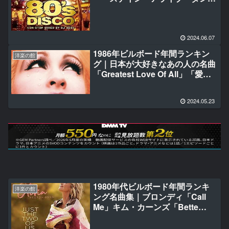
ング・シスター ダンシング・ク
イーン YMCA バナナラマ
2024.06.07
1986年ビルボード年間ランキン
洋楽の館
グ｜日本が大好きなあの人の名曲
「Greatest Love Of All」「愛の
ハーモニー」「I Miss You」「On
My Own」「Broken Wings」
2024.05.23
「True Colors」
1980年代ビルボード年間ランキ
洋楽の館
ング名曲集｜ブロンディ「Call
Me」キム・カーンズ「Bette
Davis Eyes」オリビア・ニュー
トン＝ジョン「Physical」ほか