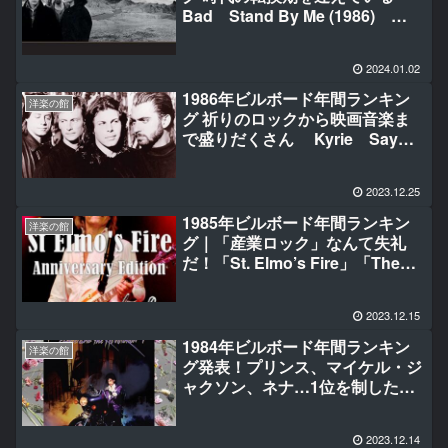
Bad Stand By Me (1986)
Who’s That Girl U Got The
Look I Want Your Sex With
2024.01.02
Or Without You
1986年ビルボード年間ランキン
洋楽の館
グ 祈りのロックから映画音楽ま
で盛りだくさん Kyrie Say
You. Say Me How Will I
Know Never
2023.12.25
Sledgehammer When the
Going Gets Tough, the Tough
1985年ビルボード年間ランキン
洋楽の館
Get Going
グ｜「産業ロック」なんて失礼
だ！「St. Elmo’s Fire」「The
Power Of Love」「Can’t Fight
This Feeling」「Everytime You
2023.12.15
Go Away」「I Want To Know
What Love Is」「The Search Is
1984年ビルボード年間ランキン
洋楽の館
Over」
グ発表！プリンス、マイケル・ジ
ャクソン、ネナ…1位を制したの
は？
2023.12.14