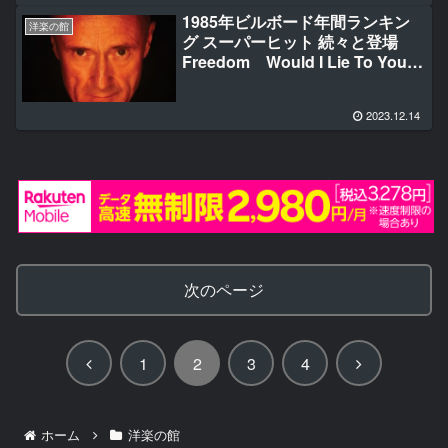
1985年ビルボード年間ランキン
洋楽の館
グ スーパーヒット 続々と登場
Freedom Would I Lie To You
Don’t Lose My Number
Material Girl Miami Vice
2023.12.14
Theme Shout
次のページ
前
次
1
2
3
4
へ
へ
ホーム
洋楽の館