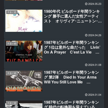
2024.05.23
1980年代 ビルボード年間ランキ
洋楽の館
ング 勝手に選んだ女性アーティ
スト オリヴィア･ニュートン･ジ
ョン シーナ・イーストン シンデ
ィ･ローパー マドンナ
2024.04.26
1987年ビルボード年間ランキン
洋楽の館
グ 1位は意外な曲だった Livin’
On A Prayer C’est La Vie
Nothing’s Gonna Stop Us
Now I Wanna Dance With
2024.01.08
Somebody Alone Walk Like
an Egyptian
1987年ビルボード年間ランキン
洋楽の館
グ 第2弾 Died In Your Arms
Will You Still Love Me
Diamonds (1987) Don’t Get Me
Wrong Open Your Heart I
2024.01.04
Think We’re Alone Now
1987年ビルボード年間ランキン
洋楽の館
グ 時代の転換期を迎えている