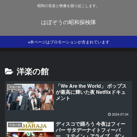
昭和の音楽と映像を掘り起こします。
はぼぞうの昭和探検隊
※本ページはプロモーションが含まれています
洋楽の館
「We Are the World」 ポップス
洋楽の館
が最高に輝いた夜 Netflixドキュ
メント
2024.07.04
ディスコで踊ろう 今夜はフィー
洋楽の館
バー サタデーナイトフィーバ
ー ステイン・アライブ ダンシ