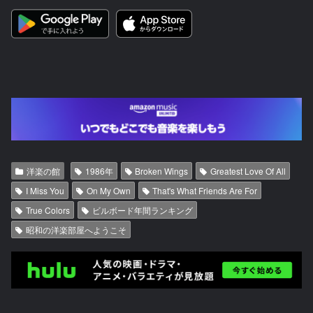
洋楽の館
1986年
Broken Wings
Greatest Love Of All
I Miss You
On My Own
That's What Friends Are For
True Colors
ビルボード年間ランキング
昭和の洋楽部屋へようこそ