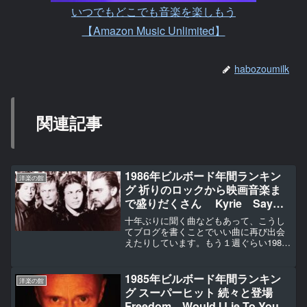
いつでもどこでも音楽を楽しもう
【Amazon Music Unlimited】
habozoumilk
関連記事
1986年ビルボード年間ランキン
洋楽の館
グ 祈りのロックから映画音楽ま
で盛りだくさん Kyrie Say
You. Say Me How Will I
十年ぶりに聞く曲などもあって、こうし
Know Never
てブログを書くことでいい曲に再び出会
えたりしています。もう１週ぐらい1986
Sledgehammer When the
年は、続くかな・・・
Going Gets Tough, the Tough
Get Going
1985年ビルボード年間ランキン
洋楽の館
グ スーパーヒット 続々と登場
Freedom Would I Lie To You