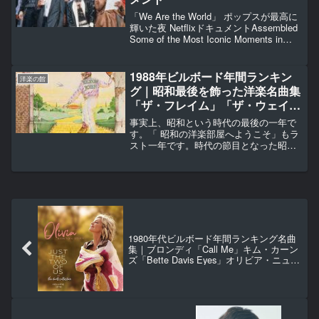
「We Are the World」 ポップスが最高に
輝いた夜 NetflixドキュメントAssembled
Some of the Most Iconic Moments in
Music History
1988年ビルボード年間ランキン
洋楽の館
グ｜昭和最後を飾った洋楽名曲集
「ザ・フレイム」「ザ・ウェイ・
ユー・メイク・ミー・フィール」
事実上、昭和という時代の最後の一年で
「レッド・レッド・ワイン」ほか
す。「 昭和の洋楽部屋へようこそ」もラ
スト一年です。時代の節目となった昭和
ラストの洋楽を紹介します。
1980年代ビルボード年間ランキング名曲
集｜ブロンディ「Call Me」キム・カーン
ズ「Bette Davis Eyes」オリビア・ニュー
トン＝ジョン「Physical」ほか