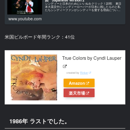
由 Japanese Version 2
シンディーと日本のためにいいねをクリック！説明: 東日
本大震災中にシンディーローパーが日本に残したものと私
たちシンディーファンがシ­ンディーを愛する理由について
です。日本国民のすべてに見てもらいたい動画です。
www.youtube.com
米国ビルボード年間ランク：41位
True Colors by Cyndi Lauper
created by
Rinker
Amazon
楽天市場
1986年 ラストでした。