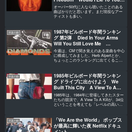
Don’t Lose My Number
オーバー50代に人なら聴いたことのある
Material Girl Miami Vice
曲ばかりだと思います。まだ現役なアー
ティストも多い。
Theme Shout
1987年ビルボード年間ランキン
洋楽の館
グ 第2弾 Died In Your Arms
Will You Still Love Me
Diamonds (1987) Don’t Get Me
今週は、CMで聞き覚えのある楽曲を中心
Wrong Open Your Heart I
に構成してみました。Herb Alpertとか、
ちょっとこのランキングに出てくること
Think We’re Alone Now
が？でした。
1985年ビルボード年間ランキン
洋楽の館
グ ドライブに出かけよう We
Built This City A View To A
Kill Born In The USA
1985年は、1984年に登場してきたスター
Sussudio Raspberry Beret
たちの競演で、A View To A Killが、34位
ということを考えても「レベルの高い
Summer Of ’69
年」ということがわかります。
「We Are the World」 ポップス
洋楽の館
が最高に輝いた夜 Netflixドキュ
メント