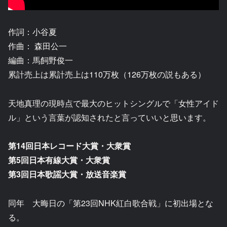
作詞：小谷夏
作曲： 森田公一
編曲：馬飼野俊一
累計売上は累計売上は110万枚（126万枚の説もある）
天地真理の現時点で最大のヒットシングルで「女性アイド
ル」という言葉が認知されたと言っていいと思います。
第14回日本レコード大賞・大衆賞
第5回日本有線大賞・大衆賞
第3回日本歌謡大賞・放送音楽賞
同年 大晦日の「第23回NHK紅白歌合戦」に初出場とな
る。