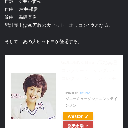
作詞：安井かずみ
作曲： 村井邦彦
編曲：馬飼野俊一
累計売上は90万枚の大ヒット オリコン1位となる。
そして あの大ヒット曲が登場する。
GOLDEN☆BEST/天地真理
コンプリート・シングル・
コレクション・アンド・モ
ア
created by
Rinker
ソニーミュージックエンタテイ
ンメント
Amazon
楽天市場