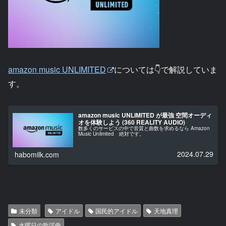
amazon music UNLIMITED
については👇で解説していま
す。
amazon music UNLIMITED が最強 空間オーディ
オを体験しよう (360 REALITY AUDIO)
数多くのサービスの中で音質と曲数を求めるなら Amazon
Music Unlimited 絶対です。
2024.07.29
habomilk.com
未分類
アイドル
国民的アイドル
天地真理
水曜日の歌謡曲