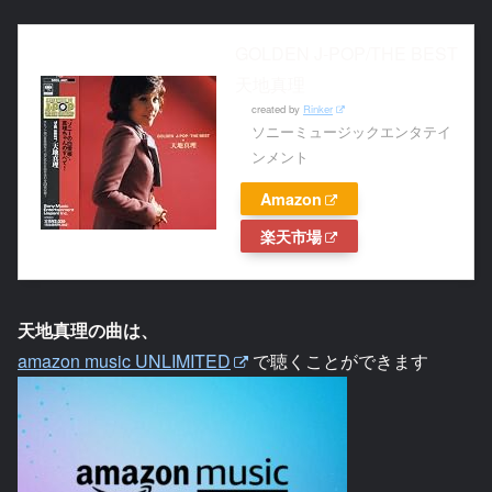
GOLDEN J-POP/THE BEST
天地真理
created by
Rinker
ソニーミュージックエンタテイ
ンメント
Amazon
楽天市場
天地真理の曲は、
amazon music UNLIMITED
で聴くことができます