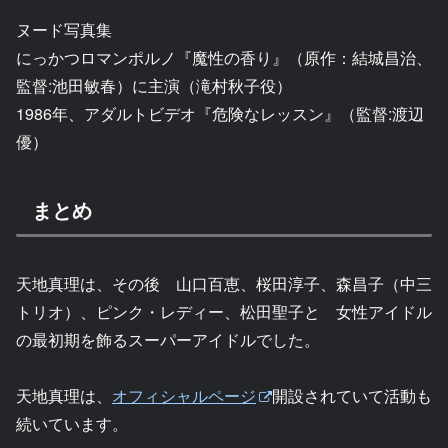
ヌード写真集
にっかつロマンポルノ『魔性の香り』（原作：結城昌治、
監督:池田敏春）に主演（滝村秋子役）
1986年、アダルトビデオ『危険なレッスン』（監督:渡辺
優）
まとめ
天地真理は、その後 山口百恵、桜田淳子、森昌子（中三
トリオ）、ピンク・レディー、松田聖子と 女性アイドル
の最初期を飾るスーパーアイドルでした。
天地真理は、
オフィシャルページ
開設されていて活動も
続いています。