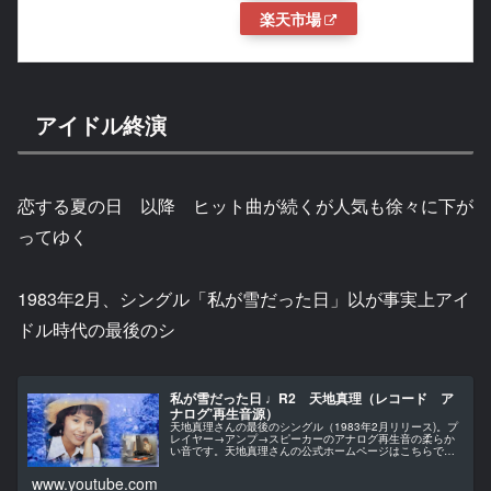
楽天市場
アイドル終演
恋する夏の日 以降 ヒット曲が続くが人気も徐々に下が
ってゆく
1983年2月、シングル「私が雪だった日」以が事実上アイ
ドル時代の最後のシ
私が雪だった日 ♩R2 天地真理（レコード ア
ナログ’再生音源）
天地真理さんの最後のシングル（1983年2月リリース)。プ
レイヤー→アンプ→スピーカーのアナログ再生音の柔らか
い音です。天地真理さんの公式ホームページはこちらです
→
www.youtube.com