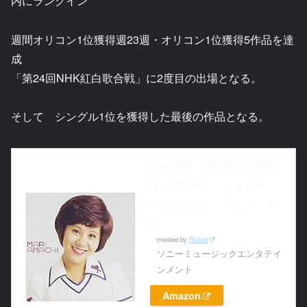
内にランクイン
週間オリコン1位獲得週23週・オリコン1位獲得5作品を達
成
「第24回NHK紅白歌合戦」に2度目の出場となる。
そして シングル1位を獲得した最後の作品となる。
GOLDEN☆BEST/天地真理
コンプリート・シングル・
コレクション・アンド・モ
ア
created by
Rinker
ソニーミュージックエンタテイ
ンメント
Amazon