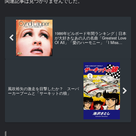
関連記事は見つかりませんでした。
1986年ビルボード年間ランキング｜日本
が大好きなあの人の名曲「Greatest Love
Of All」「愛のハーモニー」「I Miss
You」「On My Own」「Broken Wings」
「True Colors」
風吹裕矢の激走を目撃したか？ スーパ
ーカーブームと「サーキットの狼」