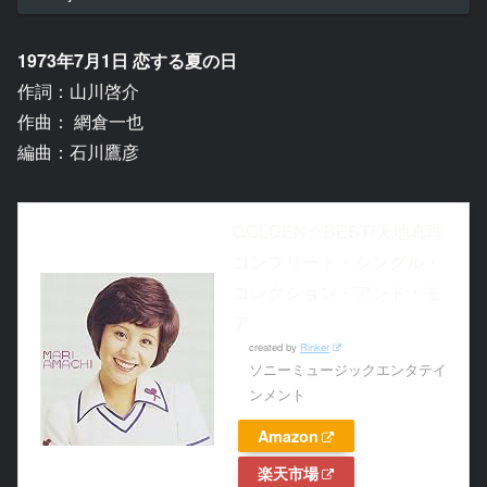
1973年7月1日 恋する夏の日
作詞：山川啓介
作曲： 網倉一也
編曲：石川鷹彦
GOLDEN☆BEST/天地真理
コンプリート・シングル・
コレクション・アンド・モ
ア
created by
Rinker
ソニーミュージックエンタテイ
ンメント
Amazon
楽天市場