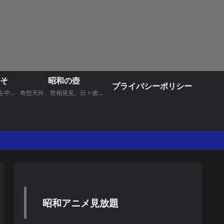
そ
昭和の壺
プライバシーポリシー
昭和に放映されたドラマを中心にお送りいたします。
奇想天外、世相発見、日々彼是、昭和からの手紙 などなど コラム記事
昭和アニメ見放題