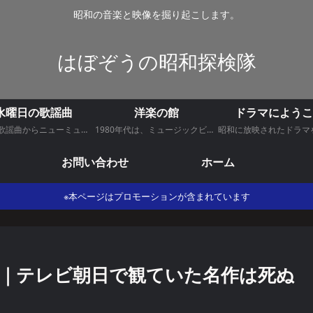
昭和の音楽と映像を掘り起こします。
はぼぞうの昭和探検隊
水曜日の歌謡曲
洋楽の館
ドラマにようこ
昭和の歌謡曲からニューミュージックにポップミュージックにアニソンをお届けいたします。
1980年代は、ミュージックビデオ創世記、多彩な才能が開花し世界的ヒット曲が登場した時代でもあった。 その時代を彩った洋楽を紹介します。
お問い合わせ
ホーム
※本ページはプロモーションが含まれています
ジ｜テレビ朝日で観ていた名作は死ぬ