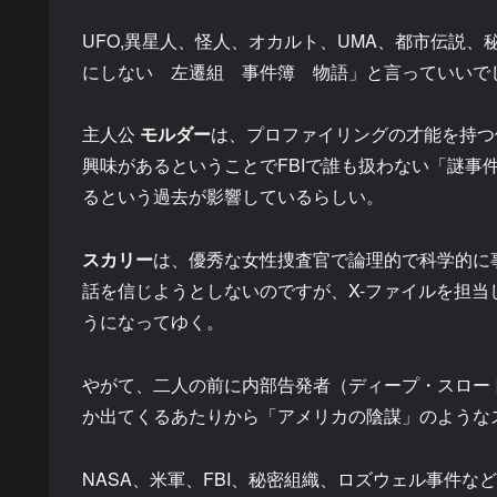
UFO,異星人、怪人、オカルト、UMA、都市伝説
にしない 左遷組 事件簿 物語」と言っていいで
主人公
モルダー
は、プロファイリングの才能を持つ
興味があるということでFBIで誰も扱わない「謎事
るという過去が影響しているらしい。
スカリー
は、優秀な女性捜査官で論理的で科学的に
話を信じようとしないのですが、X-ファイルを担
うになってゆく。
やがて、二人の前に内部告発者（ディープ・スロー
か出てくるあたりから「アメリカの陰謀」のような
NASA、米軍、FBI、秘密組織、ロズウェル事件な