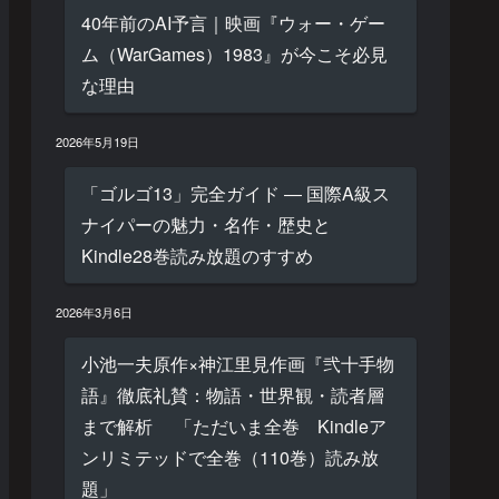
40年前のAI予言｜映画『ウォー・ゲー
ム（WarGames）1983』が今こそ必見
な理由
2026年5月19日
「ゴルゴ13」完全ガイド ― 国際A級ス
ナイパーの魅力・名作・歴史と
Kindle28巻読み放題のすすめ
2026年3月6日
小池一夫原作×神江里見作画『弐十手物
語』徹底礼賛：物語・世界観・読者層
まで解析 「ただいま全巻 Kindleア
ンリミテッドで全巻（110巻）読み放
題」