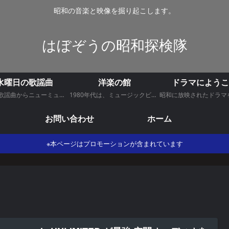
昭和の音楽と映像を掘り起こします。
はぼぞうの昭和探検隊
水曜日の歌謡曲
洋楽の館
ドラマにようこ
昭和の歌謡曲からニューミュージックにポップミュージックにアニソンをお届けいたします。
1980年代は、ミュージックビデオ創世記、多彩な才能が開花し世界的ヒット曲が登場した時代でもあった。 その時代を彩った洋楽を紹介します。
お問い合わせ
ホーム
※本ページはプロモーションが含まれています