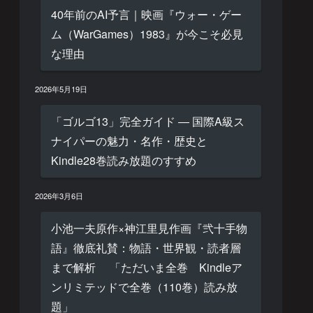
40年前のAI予言｜映画『ウォー・ゲー
ム（WarGames）1983』が今こそ必見
な理由
2026年5月19日
「ゴルゴ13」完全ガイド ― 国際A級ス
ナイパーの魅力・名作・歴史と
Kindle28巻読み放題のすすめ
2026年3月6日
小池一夫原作×神江里見作画『弐十手物
語』徹底礼賛：物語・世界観・読者層
まで解析 「ただいま全巻 Kindleア
ンリミテッドで全巻（110巻）読み放
題」