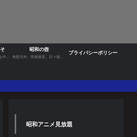
そ
昭和の壺
プライバシーポリシー
昭和に放映されたドラマを中心にお送りいたします。
奇想天外、世相発見、日々彼是、昭和からの手紙 などなど コラム記事
昭和アニメ見放題