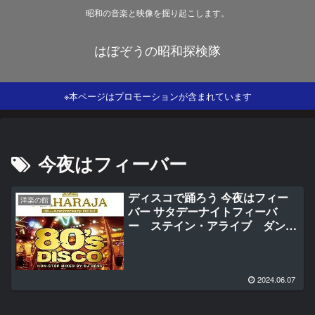
昭和の音楽と映像を掘り起こします。
はぼぞうの昭和探検隊
※本ページはプロモーションが含まれています
今夜はフィーバー
ディスコで踊ろう 今夜はフィー
洋楽の館
バー サタデーナイトフィーバ
ー ステイン・アライブ ダンシ
ング・シスター ダンシング・ク
イーン YMCA バナナラマ
2024.06.07